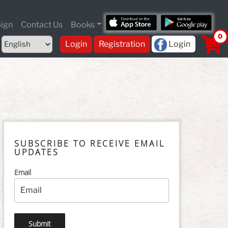
ign
Contact Us
Books
Choose
Login
Registration
Login
a
language
SUBSCRIBE TO RECEIVE EMAIL
UPDATES
Email